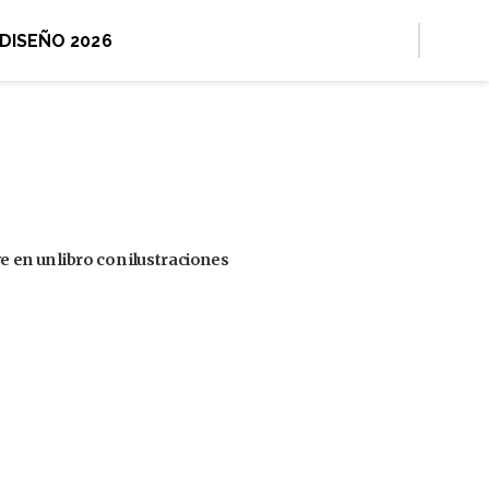
 DISEÑO 2026
 en un libro con ilustraciones