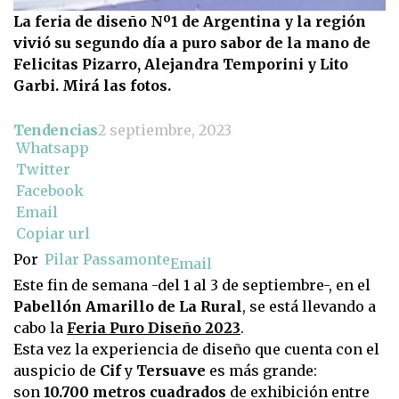
La feria de diseño Nº1 de Argentina y la región
vivió su segundo día a puro sabor de la mano de
Felicitas Pizarro, Alejandra Temporini y Lito
Garbi. Mirá las fotos.
Tendencias
2 septiembre, 2023
Whatsapp
Twitter
Facebook
Email
Copiar url
Por
Pilar Passamonte
Email
Este fin de semana -del 1 al 3 de septiembre-, en el
Pabellón Amarillo de La Rural
, se está llevando a
cabo la
Feria Puro Diseño 2023
.
Esta vez la experiencia de diseño que cuenta con el
auspicio de
Cif
y
Tersuave
es más grande:
son
10.700 metros cuadrados
de exhibición entre