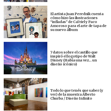
El artista Juan Perednik cuenta
cómo hizo las ilustraciones
“infladas” de Ca7riel y Paco
Amoroso para el arte de tapa de
su nuevo álbum
7 datos sobre el castillo que
inspiró el logotipo de Walt
Disney (Había una vez... un
diseño ícónico)
Todo lo que tenés que saber (y
ver) de la muestra Alberto
Churba / Diseño Infinito