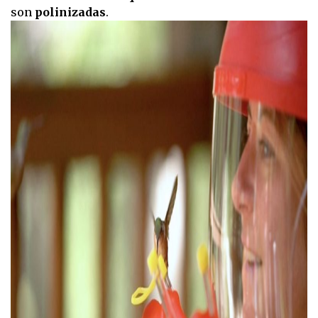
son
polinizadas
.