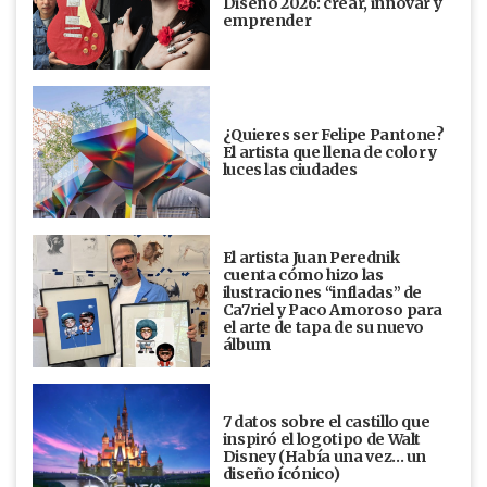
Diseño 2026: crear, innovar y
emprender
¿Quieres ser Felipe Pantone?
El artista que llena de color y
luces las ciudades
El artista Juan Perednik
cuenta cómo hizo las
ilustraciones “infladas” de
Ca7riel y Paco Amoroso para
el arte de tapa de su nuevo
álbum
7 datos sobre el castillo que
inspiró el logotipo de Walt
Disney (Había una vez... un
diseño ícónico)