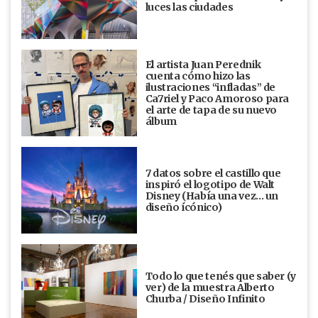
luces las ciudades
El artista Juan Perednik
cuenta cómo hizo las
ilustraciones “infladas” de
Ca7riel y Paco Amoroso para
el arte de tapa de su nuevo
álbum
7 datos sobre el castillo que
inspiró el logotipo de Walt
Disney (Había una vez... un
diseño ícónico)
Todo lo que tenés que saber (y
ver) de la muestra Alberto
Churba / Diseño Infinito