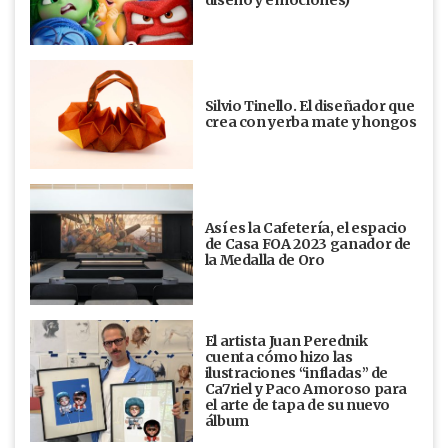
diseño y emociones)
Silvio Tinello. El diseñador que
crea con yerba mate y hongos
Así es la Cafetería, el espacio
de Casa FOA 2023 ganador de
la Medalla de Oro
El artista Juan Perednik
cuenta cómo hizo las
ilustraciones “infladas” de
Ca7riel y Paco Amoroso para
el arte de tapa de su nuevo
álbum