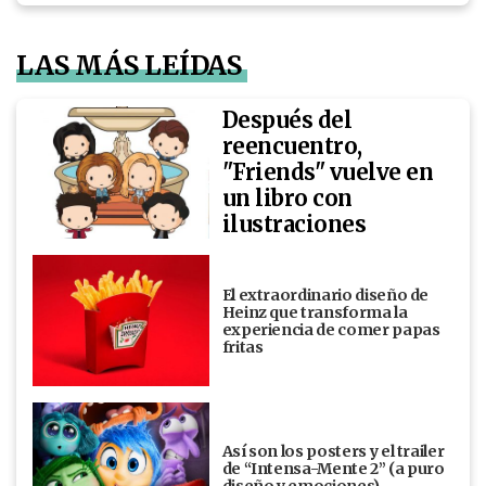
LAS MÁS LEÍDAS
Después del
reencuentro,
"Friends" vuelve en
un libro con
ilustraciones
El extraordinario diseño de
Heinz que transforma la
experiencia de comer papas
fritas
Así son los posters y el trailer
de “Intensa-Mente 2” (a puro