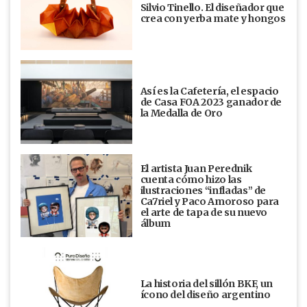
Silvio Tinello. El diseñador que
crea con yerba mate y hongos
Así es la Cafetería, el espacio
de Casa FOA 2023 ganador de
la Medalla de Oro
El artista Juan Perednik
cuenta cómo hizo las
ilustraciones “infladas” de
Ca7riel y Paco Amoroso para
el arte de tapa de su nuevo
álbum
La historia del sillón BKF, un
ícono del diseño argentino