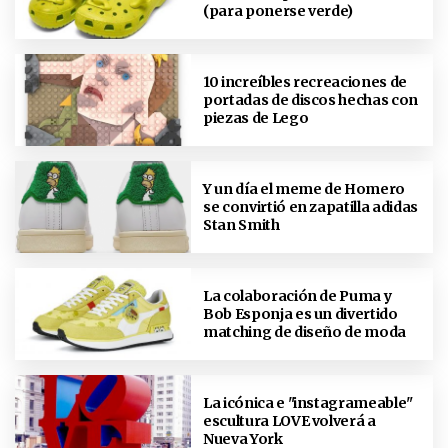
(para ponerse verde)
10 increíbles recreaciones de
portadas de discos hechas con
piezas de Lego
Y un día el meme de Homero
se convirtió en zapatilla adidas
Stan Smith
La colaboración de Puma y
Bob Esponja es un divertido
matching de diseño de moda
La icónica e "instagrameable"
escultura LOVE volverá a
Nueva York