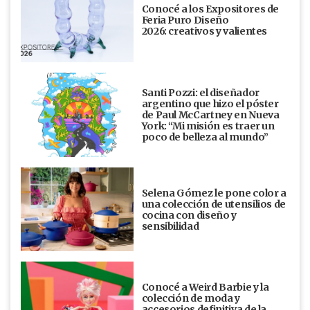
Conocé a los Expositores de
Feria Puro Diseño
2026: creativos y valientes
Santi Pozzi: el diseñador
argentino que hizo el póster
de Paul McCartney en Nueva
York: “Mi misión es traer un
poco de belleza al mundo”
Selena Gómez le pone color a
una colección de utensilios de
cocina con diseño y
sensibilidad
Conocé a Weird Barbie y la
colección de moda y
accesorios definitiva de la