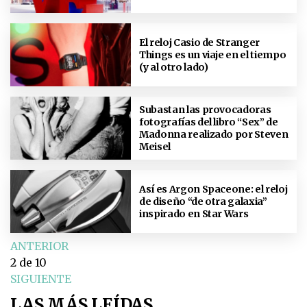
El reloj Casio de Stranger
Things es un viaje en el tiempo
(y al otro lado)
Subastan las provocadoras
fotografías del libro “Sex” de
Madonna realizado por Steven
Meisel
Así es Argon Spaceone: el reloj
de diseño “de otra galaxia”
inspirado en Star Wars
ANTERIOR
2
de 10
SIGUIENTE
LAS MÁS LEÍDAS