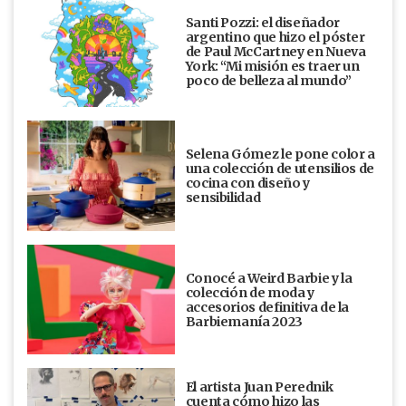
Santi Pozzi: el diseñador
argentino que hizo el póster
de Paul McCartney en Nueva
York: “Mi misión es traer un
poco de belleza al mundo”
Selena Gómez le pone color a
una colección de utensilios de
cocina con diseño y
sensibilidad
Conocé a Weird Barbie y la
colección de moda y
accesorios definitiva de la
Barbiemanía 2023
El artista Juan Perednik
cuenta cómo hizo las