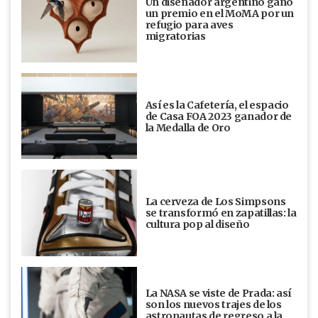
Un diseñador argentino ganó
un premio en el MoMA por un
refugio para aves
migratorias
Así es la Cafetería, el espacio
de Casa FOA 2023 ganador de
la Medalla de Oro
La cerveza de Los Simpsons
se transformó en zapatillas: la
cultura pop al diseño
La NASA se viste de Prada: así
son los nuevos trajes de los
astronautas de regreso a la