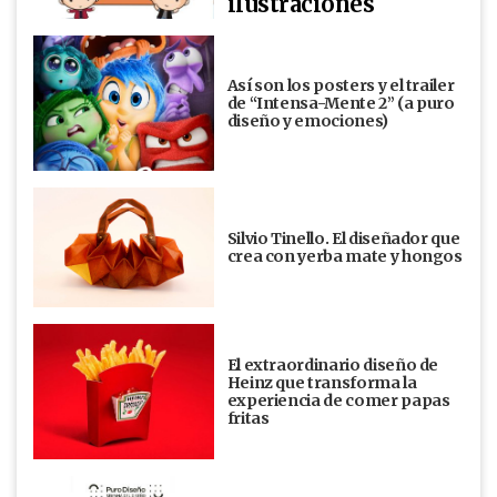
ilustraciones
Así son los posters y el trailer
de “Intensa-Mente 2” (a puro
diseño y emociones)
Silvio Tinello. El diseñador que
crea con yerba mate y hongos
El extraordinario diseño de
Heinz que transforma la
experiencia de comer papas
fritas