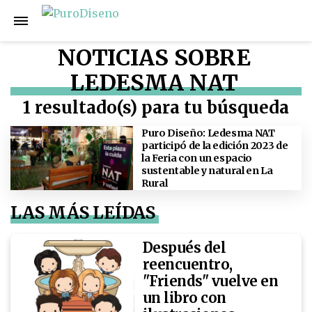
NOTICIAS SOBRE
LEDESMA NAT
1 resultado(s) para tu búsqueda
Puro Diseño: Ledesma NAT
participó de la edición 2023 de
la Feria con un espacio
sustentable y natural en La
Rural
LAS MÁS LEÍDAS
Después del
reencuentro,
"Friends" vuelve en
un libro con