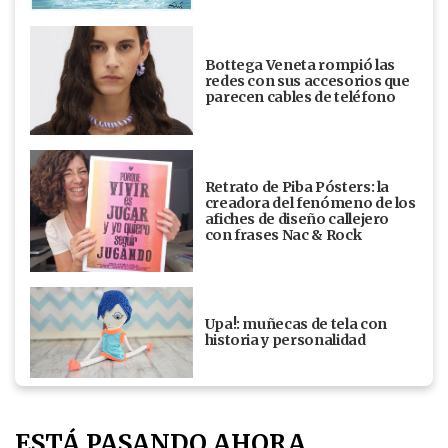
Bottega Veneta rompió las
redes con sus accesorios que
parecen cables de teléfono
Retrato de Piba Pósters: la
creadora del fenómeno de los
afiches de diseño callejero
con frases Nac & Rock
Upa!: muñecas de tela con
historia y personalidad
ESTÁ PASANDO AHORA