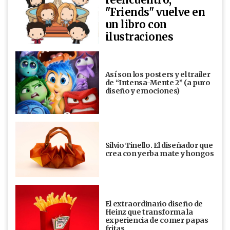
"Friends" vuelve en
un libro con
ilustraciones
Así son los posters y el trailer
de “Intensa-Mente 2” (a puro
diseño y emociones)
Silvio Tinello. El diseñador que
crea con yerba mate y hongos
El extraordinario diseño de
Heinz que transforma la
experiencia de comer papas
fritas