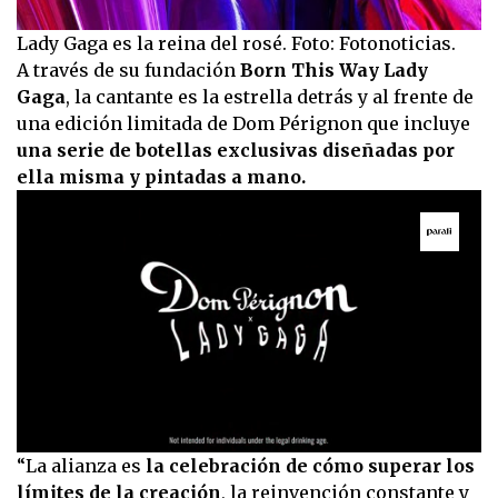
Lady Gaga es la reina del rosé. Foto: Fotonoticias.
A través de su fundación
Born This Way Lady
Gaga
, la cantante es la estrella detrás y al frente de
una edición limitada de Dom Pérignon que incluye
una serie de botellas exclusivas diseñadas por
ella misma y pintadas a mano.
0
“La alianza es
la celebración de cómo superar los
seconds
límites de la creación
, la reinvención constante y
of