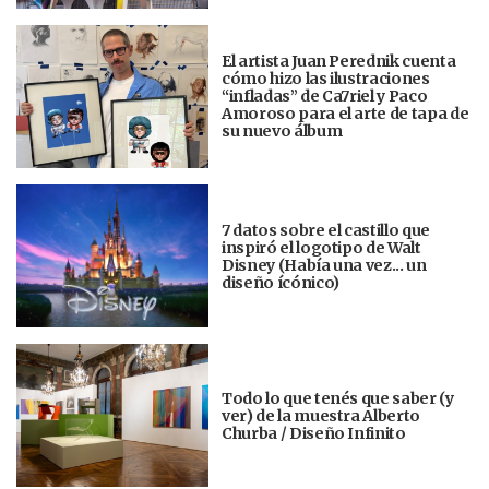
El artista Juan Perednik cuenta
cómo hizo las ilustraciones
“infladas” de Ca7riel y Paco
Amoroso para el arte de tapa de
su nuevo álbum
7 datos sobre el castillo que
inspiró el logotipo de Walt
Disney (Había una vez... un
diseño ícónico)
Todo lo que tenés que saber (y
ver) de la muestra Alberto
Churba / Diseño Infinito