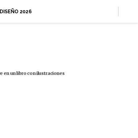
 DISEÑO 2026
 en un libro con ilustraciones