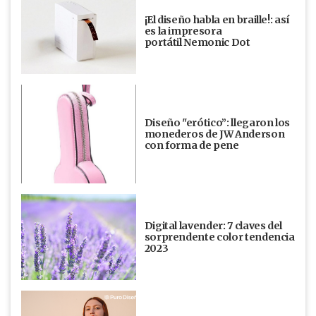
¡El diseño habla en braille!: así
es la impresora
portátil Nemonic Dot
Diseño "erótico”: llegaron los
monederos de JW Anderson
con forma de pene
Digital lavender: 7 claves del
sorprendente color tendencia
2023