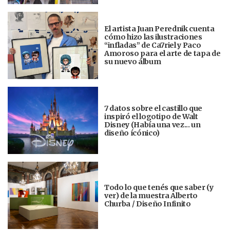
El artista Juan Perednik cuenta
cómo hizo las ilustraciones
“infladas” de Ca7riel y Paco
Amoroso para el arte de tapa de
su nuevo álbum
7 datos sobre el castillo que
inspiró el logotipo de Walt
Disney (Había una vez... un
diseño ícónico)
Todo lo que tenés que saber (y
ver) de la muestra Alberto
Churba / Diseño Infinito