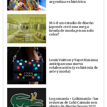
argentina es histórica
M-i-d: un estudio de diseño
japonés creó una mega
tienda de moda ¡en un solo
color!
Louis Vuitton y Yayoi Kusama
anticipan una nueva
colaboración (y es historia de
arte y moda)
Logomanía + Lokimanía = las
remeras de Loki Caimán son
objeto de diseño boom 2021