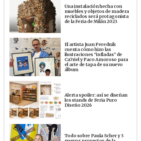
Una instalación hecha con
muebles y objetos de madera
reciclados será protagonista
de la Feria de Milán 2023
El artista Juan Perednik
cuenta cómo hizo las
ilustraciones “infladas” de
Ca7riel y Paco Amoroso para
el arte de tapa de su nuevo
álbum
Alerta spoiler: así se diseñan
los stands de Feria Puro
Diseño 2026
Todo sobre Paula Scher y 3
nuevos proyectos de la