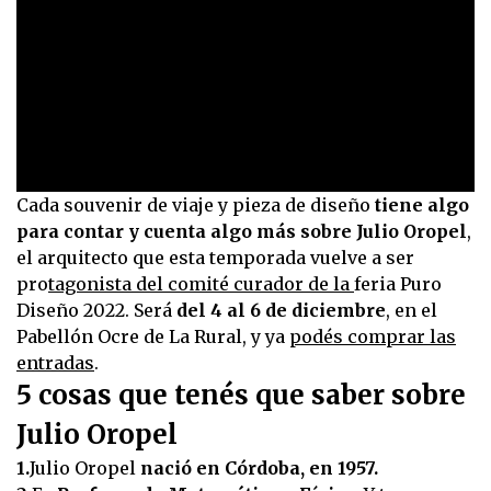
0
Cada souvenir de viaje y pieza de diseño
tiene algo
seconds
para contar y cuenta algo más sobre Julio Oropel
,
of
1
el arquitecto que esta temporada vuelve a ser
minute,
pro
tagonista del comité curador de la
feria Puro
11
seconds
Diseño 2022. Será
del 4 al 6 de diciembre
, en el
Pabellón Ocre de La Rural, y ya
podés comprar las
entradas
.
5 cosas que tenés que saber sobre
Julio Oropel
1.
Julio Oropel
nació en Córdoba, en 1957.