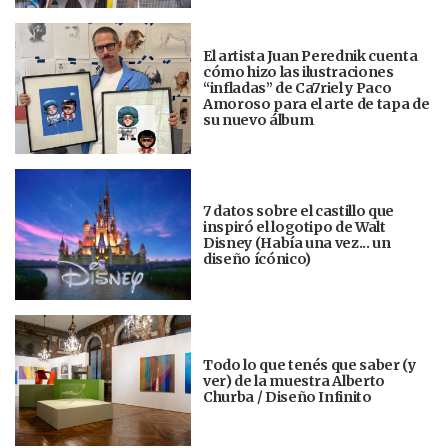
El artista Juan Perednik cuenta
cómo hizo las ilustraciones
“infladas” de Ca7riel y Paco
Amoroso para el arte de tapa de
su nuevo álbum
7 datos sobre el castillo que
inspiró el logotipo de Walt
Disney (Había una vez... un
diseño ícónico)
Todo lo que tenés que saber (y
ver) de la muestra Alberto
Churba / Diseño Infinito