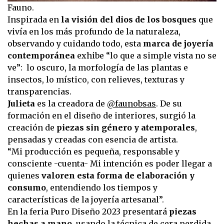
Fauno.
Inspirada en
la visión del dios de los bosques
que
vivía en los más profundo de la naturaleza,
observando y cuidando todo, esta
marca de joyería
contemporánea
exhibe “lo que a simple vista no se
ve”: lo oscuro, la morfología de las plantas e
insectos, lo místico, con relieves, texturas y
transparencias.
Julieta
es la creadora de
@faunobsas
. De su
formación en el diseño de interiores, surgió la
creación de
piezas sin género y atemporales
,
pensadas y creadas con esencia de artista.
“Mi producción es pequeña, responsable y
consciente -cuenta- Mi intención es poder llegar a
quienes
valoren esta forma de elaboración y
consumo
, entendiendo los tiempos y
características de la joyería artesanal”.
En la feria Puro Diseño 2023 presentará
piezas
hechas a mano
, usando la técnica de cera perdida,