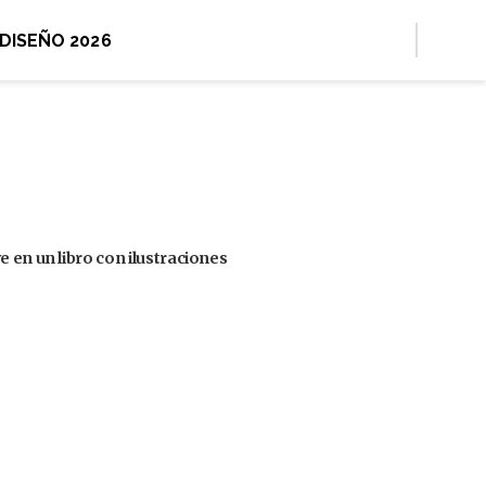
 DISEÑO 2026
 en un libro con ilustraciones