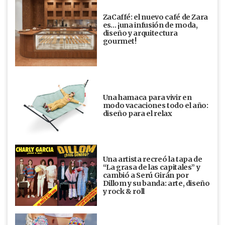
ZaCaffé: el nuevo café de Zara
es… ¡una infusión de moda,
diseño y arquitectura
gourmet!
Una hamaca para vivir en
modo vacaciones todo el año:
diseño para el relax
Una artista recreó la tapa de
“La grasa de las capitales” y
cambió a Serú Girán por
Dillom y su banda: arte, diseño
y rock & roll