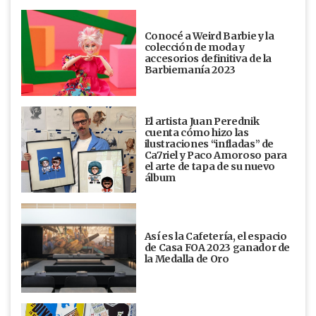
Conocé a Weird Barbie y la
colección de moda y
accesorios definitiva de la
Barbiemanía 2023
El artista Juan Perednik
cuenta cómo hizo las
ilustraciones “infladas” de
Ca7riel y Paco Amoroso para
el arte de tapa de su nuevo
álbum
Así es la Cafetería, el espacio
de Casa FOA 2023 ganador de
la Medalla de Oro