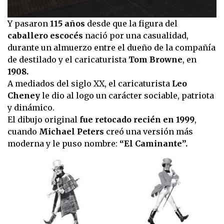
0
Y pasaron
115 años
desde que la figura del
seconds
caballero escocés
nació por una casualidad,
of
21
durante un almuerzo entre el dueño de la compañía
seconds
de destilado y el caricaturista
Tom Browne
, en
1908.
A mediados del siglo XX, el caricaturista
Leo
Cheney
le dio al logo un carácter sociable, patriota
y dinámico.
El dibujo original
fue retocado recién en 1999
,
cuando
Michael Peters
creó una versión más
moderna y le puso nombre:
“El Caminante”.