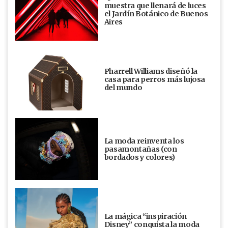
muestra que llenará de luces
el Jardín Botánico de Buenos
Aires
Pharrell Williams diseñó la
casa para perros más lujosa
del mundo
La moda reinventa los
pasamontañas (con
bordados y colores)
La mágica “inspiración
Disney” conquista la moda