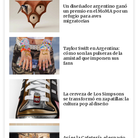
Un diseñador argentino ganó
un premio en el MoMA por un
refugio para aves
migratorias
Taylor Swift en Argentina:
cómo son las pulseras de la
amistad que imponen sus
fans
La cerveza de Los Simpsons
se transformó en zapatillas: la
cultura pop al diseño
Así es la Cafetería, el espacio