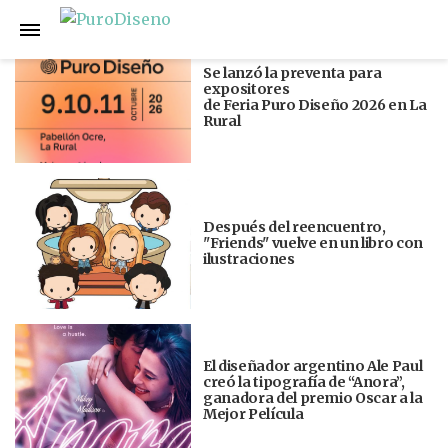
Anterior
Siguiente
Se lanzó la preventa para
expositores
de Feria Puro Diseño 2026 en La
Rural
Después del reencuentro,
"Friends" vuelve en un libro con
ilustraciones
El diseñador argentino Ale Paul
creó la tipografía de “Anora”,
ganadora del premio Oscar a la
Mejor Película