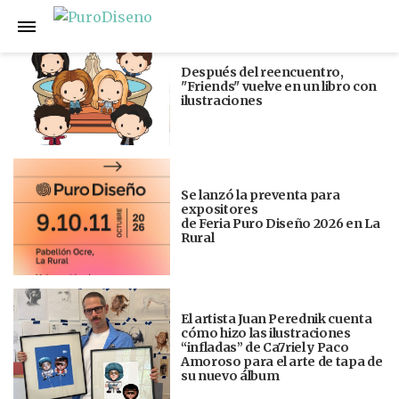
Anterior
Siguiente
Después del reencuentro,
"Friends" vuelve en un libro con
ilustraciones
Se lanzó la preventa para
expositores
de Feria Puro Diseño 2026 en La
Rural
El artista Juan Perednik cuenta
cómo hizo las ilustraciones
“infladas” de Ca7riel y Paco
Amoroso para el arte de tapa de
su nuevo álbum