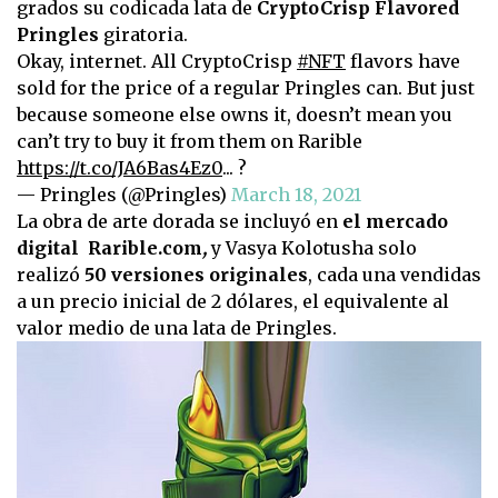
grados su codicada lata de
CryptoCrisp Flavored
Pringles
giratoria.
Okay, internet. All CryptoCrisp
#NFT
flavors have
sold for the price of a regular Pringles can. But just
because someone else owns it, doesn’t mean you
can’t try to buy it from them on Rarible
https://t.co/JA6Bas4Ez0
... ?
— Pringles (@Pringles)
March 18, 2021
La obra de arte dorada se incluyó en
el mercado
digital Rarible.com
,
y Vasya Kolotusha solo
realizó
50 versiones originales
, cada una vendidas
a un precio inicial de 2 dólares, el equivalente al
valor medio de una lata de Pringles.