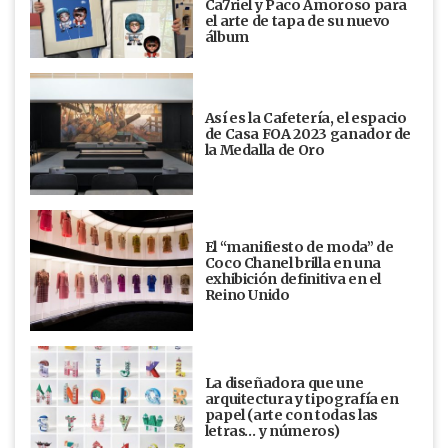
Ca7riel y Paco Amoroso para
el arte de tapa de su nuevo
álbum
Así es la Cafetería, el espacio
de Casa FOA 2023 ganador de
la Medalla de Oro
El “manifiesto de moda” de
Coco Chanel brilla en una
exhibición definitiva en el
Reino Unido
La diseñadora que une
arquitectura y tipografía en
papel (arte con todas las
letras… y números)