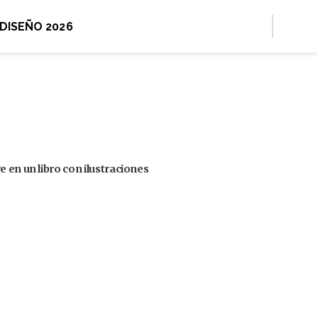
 DISEÑO 2026
 en un libro con ilustraciones