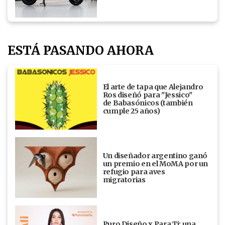
ESTÁ PASANDO AHORA
El arte de tapa que Alejandro
Ros diseñó para "Jessico"
de Babasónicos (también
cumple 25 años)
Un diseñador argentino ganó
un premio en el MoMA por un
refugio para aves
migratorias
Puro Diseño x Para Ti: una