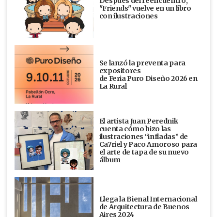
Después del reencuentro,
"Friends" vuelve en un libro
con ilustraciones
Se lanzó la preventa para
expositores
de Feria Puro Diseño 2026 en
La Rural
El artista Juan Perednik
cuenta cómo hizo las
ilustraciones “infladas” de
Ca7riel y Paco Amoroso para
el arte de tapa de su nuevo
álbum
Llega la Bienal Internacional
de Arquitectura de Buenos
Aires 2024