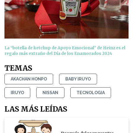
La “botella de ketchup de Apoyo Emocional” de Heinz es el
regalo más extraño del Día de los Enamorados 2024
TEMAS
AKACHAN HONPO
BABY IRUYO
IRUYO
NISSAN
TECNOLOGIA
LAS MÁS LEÍDAS