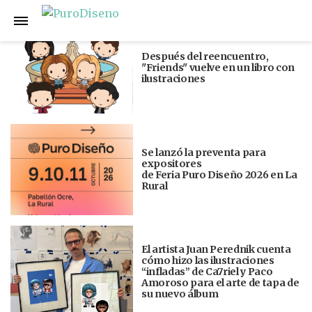
Anterior
Siguiente
Después del reencuentro,
"Friends" vuelve en un libro con
ilustraciones
Se lanzó la preventa para
expositores
de Feria Puro Diseño 2026 en La
Rural
El artista Juan Perednik cuenta
cómo hizo las ilustraciones
“infladas” de Ca7riel y Paco
Amoroso para el arte de tapa de
su nuevo álbum