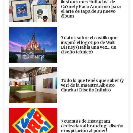
ilustraciones “infladas” de
Ca7riel y Paco Amoroso para
el arte de tapa de su nuevo
álbum
7 datos sobre el castillo que
inspiró el logotipo de Walt
Disney (Había una vez... un
diseño ícónico)
Todo lo que tenés que saber (y
ver) de la muestra Alberto
Churba / Diseño Infinito
7 cuentas de Instagram
dedicadas al branding: ¡diseño
e inspiración al poder!