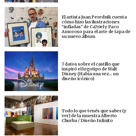
El artista Juan Perednik cuenta
cómo hizo las ilustraciones
“infladas” de Ca7riel y Paco
Amoroso para el arte de tapa de
su nuevo álbum
7 datos sobre el castillo que
inspiró el logotipo de Walt
Disney (Había una vez... un
diseño ícónico)
Todo lo que tenés que saber (y
ver) de la muestra Alberto
Churba / Diseño Infinito