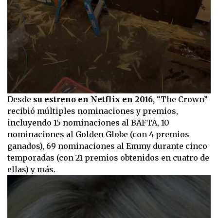
0
Desde
su estreno en Netflix en 2016,
“The Crown”
seconds
recibió múltiples nominaciones y premios,
of
47
incluyendo 15 nominaciones al BAFTA, 10
seconds
nominaciones al Golden Globe (con 4 premios
ganados), 69 nominaciones al Emmy durante cinco
temporadas (con 21 premios obtenidos en cuatro de
ellas) y más.