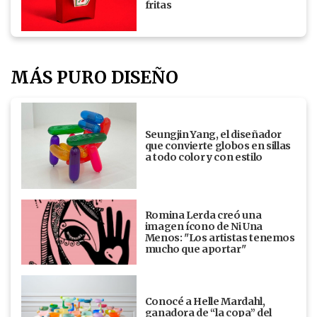
fritas
MÁS PURO DISEÑO
Seungjin Yang, el diseñador
que convierte globos en sillas
a todo color y con estilo
Romina Lerda creó una
imagen ícono de Ni Una
Menos: "Los artistas tenemos
mucho que aportar"
Conocé a Helle Mardahl,
ganadora de “la copa” del