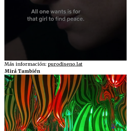
0
Más información:
purodiseno.lat
seconds
Mirá También
of
30
seconds