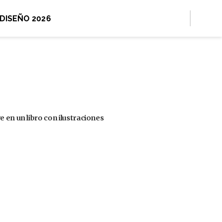
 DISEÑO 2026
 en un libro con ilustraciones