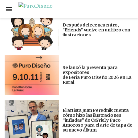
Anterior
Siguiente
Después del reencuentro,
"Friends" vuelve en un libro con
ilustraciones
Se lanzó la preventa para
expositores
de Feria Puro Diseño 2026 en La
Rural
El artista Juan Perednik cuenta
cómo hizo las ilustraciones
“infladas” de Ca7riel y Paco
Amoroso para el arte de tapa de
su nuevo álbum