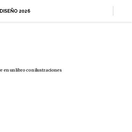
 DISEÑO 2026
 en un libro con ilustraciones