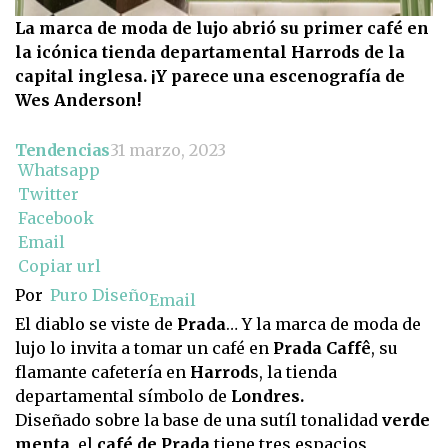
La marca de moda de lujo abrió su primer café en
la icónica tienda departamental Harrods de la
capital inglesa. ¡Y parece una escenografía de
Wes Anderson!
Tendencias
31 marzo, 2023
Whatsapp
Twitter
Facebook
Email
Copiar url
Por
Puro Diseño
Email
El diablo se viste de
Prada
… Y la marca de moda de
lujo lo invita a tomar un café en
Prada Caffê
, su
flamante cafetería en
Harrod
s, la tienda
departamental símbolo de
Londres.
Diseñado sobre la base de una sutíl tonalidad
verde
menta
, el
café de Prada
tiene tres espacios