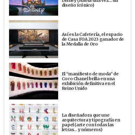
Disney (Había una vez... un
diseño ícónico)
Así es la Cafetería, el espacio
de Casa FOA 2023 ganador de
la Medalla de Oro
El “manifiesto de moda” de
Coco Chanel brilla en una
exhibición definitiva en el
Reino Unido
La diseñadora que une
arquitectura y tipografía en
papel (arte con todas las
letras… y números)