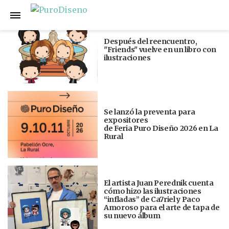
Anterior
Siguiente
Después del reencuentro,
"Friends" vuelve en un libro con
ilustraciones
Se lanzó la preventa para
expositores
de Feria Puro Diseño 2026 en La
Rural
El artista Juan Perednik cuenta
cómo hizo las ilustraciones
“infladas” de Ca7riel y Paco
Amoroso para el arte de tapa de
su nuevo álbum