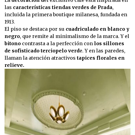
La
decoración d
el exclusivo café está inspirada en
las
características tiendas verdes de Prada
,
incluida la primera boutique milanesa, fundada en
1913.
El piso se destaca por su
cuadriculado en blanco y
negro
, que remite al minimalismo de la marca. Y el
bitono
contrasta a la perfección con
los sillones
de sofisticado terciopelo verd
e. Y en las paredes,
llaman la atención atractivos
tapices florales en
relieve.