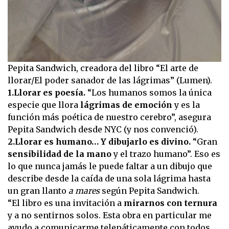
Pepita Sandwich, creadora del libro “El arte de
llorar/El poder sanador de las lágrimas” (Lumen).
1.Llorar es poesía.
“Los humanos somos la única
especie que llora
lágrimas de emoción
y es la
función más poética de nuestro cerebro”, asegura
Pepita Sandwich desde NYC (y nos convenció).
2.Llorar es humano… Y dibujarlo es divino.
“Gran
sensibilidad de la mano
y el trazo humano”. Eso es
lo que nunca jamás le puede faltar a un dibujo que
describe desde la caída de una sola lágrima hasta
un gran llanto
a mares
según Pepita Sandwich.
“El libro es una invitación a
mirarnos con ternura
y a no sentirnos solos. Esta obra en particular me
ayudo a comunicarme telepáticamente con todos