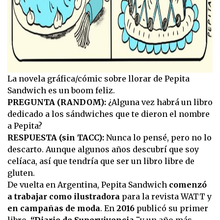
La novela gráfica/cómic sobre llorar de Pepita
Sandwich es un boom feliz.
PREGUNTA (RANDOM):
¿Alguna vez habrá un libro
dedicado a los sándwiches que te dieron el nombre
a Pepita?
RESPUESTA (sin TACC):
Nunca lo pensé, pero no lo
descarto. Aunque algunos años descubrí que soy
celíaca, así que tendría que ser un libro libre de
gluten.
De vuelta en Argentina, Pepita Sandwich
comenzó
a trabajar como ilustradora
para la revista WATT y
en campañas de moda
. En
2016
publicó su primer
libro,
“Diario de Supervivencia ̈,
y un año más