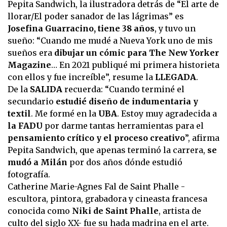
Pepita Sandwich, la ilustradora detrás de “El arte de
llorar/El poder sanador de las lágrimas” es
Josefina Guarracino, tiene 38 años
, y tuvo un
sueño: “Cuando me mudé a Nueva York uno de mis
sueños era
dibujar un cómic para The New Yorker
Magazine
… En 2021 publiqué mi primera historieta
con ellos y fue increíble”, resume la
LLEGADA
.
De la
SALIDA
recuerda: “Cuando terminé el
secundario
estudié diseño de indumentaria y
textil
. Me formé en la
UBA
. Estoy muy agradecida a
la FADU
por darme tantas herramientas para el
pensamiento crítico y el proceso creativo
”, afirma
Pepita Sandwich, que apenas terminó la carrera,
se
mudó a Milán
por dos años dónde estudió
fotografía.
Catherine Marie-Agnes Fal de Saint Phalle -
escultora, pintora, grabadora y cineasta francesa
conocida como
Niki de Saint Phalle
, artista de
culto del siglo XX- fue su hada madrina en el arte.