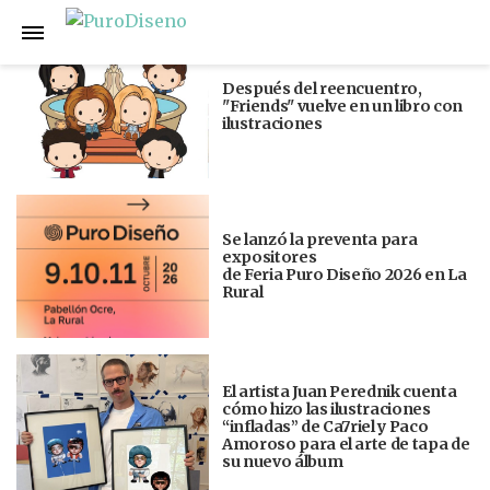
Anterior
Siguiente
Después del reencuentro,
"Friends" vuelve en un libro con
ilustraciones
Se lanzó la preventa para
expositores
de Feria Puro Diseño 2026 en La
Rural
El artista Juan Perednik cuenta
cómo hizo las ilustraciones
“infladas” de Ca7riel y Paco
Amoroso para el arte de tapa de
su nuevo álbum