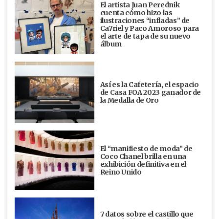
El artista Juan Perednik
cuenta cómo hizo las
ilustraciones “infladas” de
Ca7riel y Paco Amoroso para
el arte de tapa de su nuevo
álbum
Así es la Cafetería, el espacio
de Casa FOA 2023 ganador de
la Medalla de Oro
El “manifiesto de moda” de
Coco Chanel brilla en una
exhibición definitiva en el
Reino Unido
7 datos sobre el castillo que