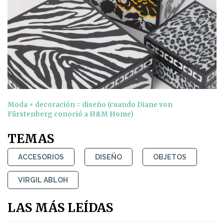
Moda + decoración = diseño (cuando Diane von
Fürstenberg conoció a H&M Home)
TEMAS
ACCESORIOS
DISEÑO
OBJETOS
VIRGIL ABLOH
LAS MÁS LEÍDAS