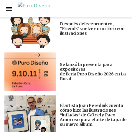
Anterior
Siguiente
Después del reencuentro,
"Friends" vuelve en un libro con
ilustraciones
Se lanzó la preventa para
expositores
de Feria Puro Diseño 2026 en La
Rural
El artista Juan Perednik cuenta
cómo hizo las ilustraciones
“infladas” de Ca7riel y Paco
Amoroso para el arte de tapa de
su nuevo álbum