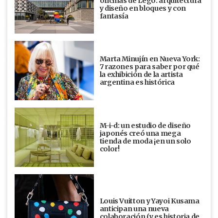
oficinas de Lego: arquitectura
y diseño en bloques y con
fantasía
Marta Minujín en Nueva York:
7 razones para saber por qué
la exhibición de la artista
argentina es histórica
M-i-d: un estudio de diseño
japonés creó una mega
tienda de moda ¡en un solo
color!
Louis Vuitton y Yayoi Kusama
anticipan una nueva
colaboración (y es historia de