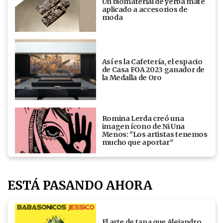
Un biomaterial de yerba mate
aplicado a accesorios de
moda
Así es la Cafetería, el espacio
de Casa FOA 2023 ganador de
la Medalla de Oro
Romina Lerda creó una
imagen ícono de Ni Una
Menos: "Los artistas tenemos
mucho que aportar"
ESTÁ PASANDO AHORA
El arte de tapa que Alejandro