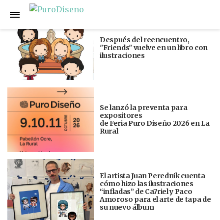
Anterior
Siguiente
Después del reencuentro,
"Friends" vuelve en un libro con
ilustraciones
Se lanzó la preventa para
expositores
de Feria Puro Diseño 2026 en La
Rural
El artista Juan Perednik cuenta
cómo hizo las ilustraciones
“infladas” de Ca7riel y Paco
Amoroso para el arte de tapa de
su nuevo álbum