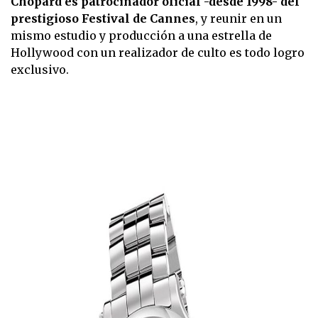
Chopard es patrocinador oficial -desde 1998- del
seconds
prestigioso Festival de Cannes
, y reunir en un
of
16
mismo estudio y producción a una estrella de
seconds
Hollywood con un realizador de culto es todo logro
exclusivo.