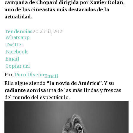
campaña de Chopard dirigida por Xavier Dolan,
uno de los cineastas más destacados de la
actualidad.
Tendencias
20 abril, 2021
Whatsapp
Twitter
Facebook
Email
Copiar url
Por
Puro Diseño
Email
Ella sigue siendo
“la novia de América”
. Y
su
radiante sonrisa
una de las más lindas y frescas
del mundo del espectáculo.