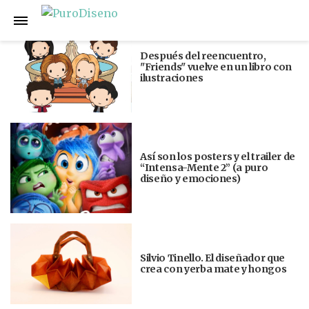
Anterior
Siguiente
Después del reencuentro,
"Friends" vuelve en un libro con
ilustraciones
Así son los posters y el trailer de
“Intensa-Mente 2” (a puro
diseño y emociones)
Silvio Tinello. El diseñador que
crea con yerba mate y hongos