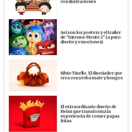
con ilustraciones
Así son los posters y el trailer
de “Intensa-Mente 2” (a puro
diseño y emociones)
Silvio Tinello. El diseñador que
crea con yerba mate y hongos
El extraordinario diseño de
Heinz que transforma la
experiencia de comer papas
fritas