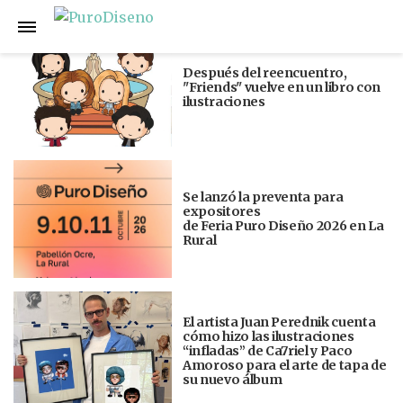
Anterior
Siguiente
Después del reencuentro,
"Friends" vuelve en un libro con
ilustraciones
Se lanzó la preventa para
expositores
de Feria Puro Diseño 2026 en La
Rural
El artista Juan Perednik cuenta
cómo hizo las ilustraciones
“infladas” de Ca7riel y Paco
Amoroso para el arte de tapa de
su nuevo álbum