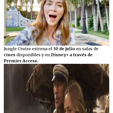
3
minutes,
8
seconds
0
Jungle Cruise estrena el
30 de julio
en salas de
seconds
cines
disponibles y en
Disney+ a través de
of
3
Premier Access.
minutes,
7
seconds