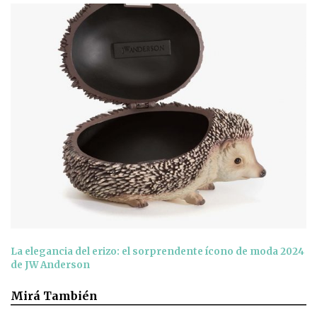
La elegancia del erizo: el sorprendente ícono de moda 2024
de JW Anderson
Mirá También