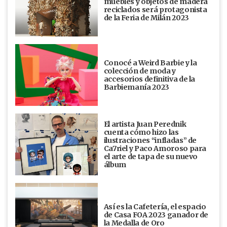
muebles y objetos de madera
reciclados será protagonista
de la Feria de Milán 2023
Conocé a Weird Barbie y la
colección de moda y
accesorios definitiva de la
Barbiemanía 2023
El artista Juan Perednik
cuenta cómo hizo las
ilustraciones “infladas” de
Ca7riel y Paco Amoroso para
el arte de tapa de su nuevo
álbum
Así es la Cafetería, el espacio
de Casa FOA 2023 ganador de
la Medalla de Oro