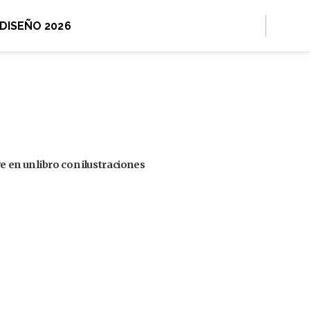
 DISEÑO 2026
 en un libro con ilustraciones