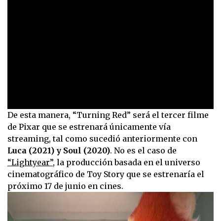
0
De esta manera, “Turning Red” será el tercer filme
seconds
de Pixar que se estrenará únicamente vía
of
2
streaming, tal como sucedió anteriormente con
minutes,
Luca (2021) y Soul (2020)
. No es el caso de
41
seconds
“Lightyear”,
la producción basada en el universo
cinematográfico de Toy Story que se estrenaría el
próximo 17 de junio en cines.