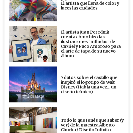
El artista que llena de color y
luces las ciudades
El artista Juan Perednik
cuenta cómo hizo las
ilustraciones “infladas” de
Ca7riel y Paco Amoroso para
el arte de tapa de su nuevo
álbum
7 datos sobre el castillo que
inspiró el logotipo de Walt
Disney (Había una vez... un
diseño ícónico)
Todo lo que tenés que saber (y
ver) de la muestra Alberto
Churba / Diseño Infinito