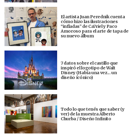
El artista Juan Perednik cuenta
cómo hizo las ilustraciones
“infladas” de Ca7riel y Paco
Amoroso para el arte de tapa de
su nuevo álbum
7 datos sobre el castillo que
inspiró el logotipo de Walt
Disney (Había una vez... un
diseño ícónico)
Todo lo que tenés que saber (y
ver) de la muestra Alberto
Churba / Diseño Infinito