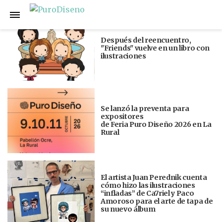
Anterior
Siguiente
Después del reencuentro,
"Friends" vuelve en un libro con
ilustraciones
Se lanzó la preventa para
expositores
de Feria Puro Diseño 2026 en La
Rural
El artista Juan Perednik cuenta
cómo hizo las ilustraciones
“infladas” de Ca7riel y Paco
Amoroso para el arte de tapa de
su nuevo álbum