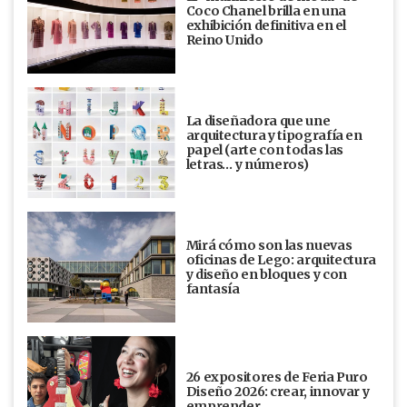
Coco Chanel brilla en una
exhibición definitiva en el
Reino Unido
La diseñadora que une
arquitectura y tipografía en
papel (arte con todas las
letras… y números)
Mirá cómo son las nuevas
oficinas de Lego: arquitectura
y diseño en bloques y con
fantasía
26 expositores de Feria Puro
Diseño 2026: crear, innovar y
emprender