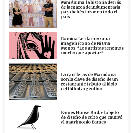
Mini Ánima: la historia detrás
de la marca de indumentaria
para bebés furor en todo el
país
Romina Lerda creó una
imagen ícono de Ni Una
Menos: "Los artistas tenemos
mucho que aportar"
La canilleras de Maradona
son la clave de diseño de un
restaurante tributo al ídolo
del fútbol argentino
Eames House Bird: el objeto
de diseño de culto que cautivó
al matrimonio Eames