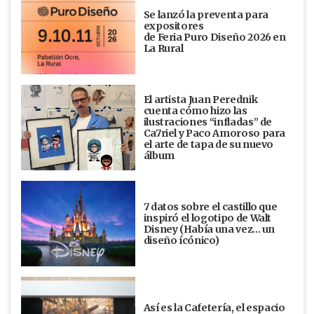
Se lanzó la preventa para
expositores
de Feria Puro Diseño 2026 en
La Rural
El artista Juan Perednik
cuenta cómo hizo las
ilustraciones “infladas” de
Ca7riel y Paco Amoroso para
el arte de tapa de su nuevo
álbum
7 datos sobre el castillo que
inspiró el logotipo de Walt
Disney (Había una vez... un
diseño ícónico)
Así es la Cafetería, el espacio