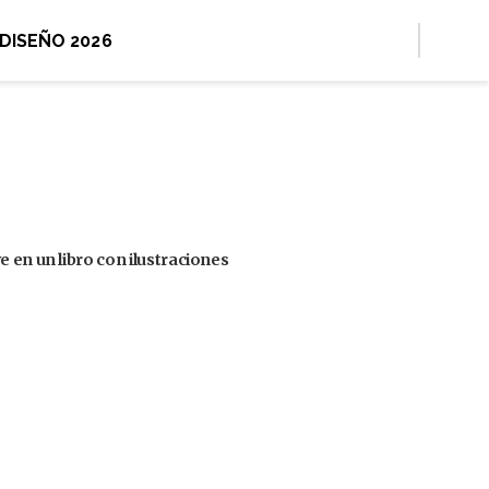
 DISEÑO 2026
 en un libro con ilustraciones