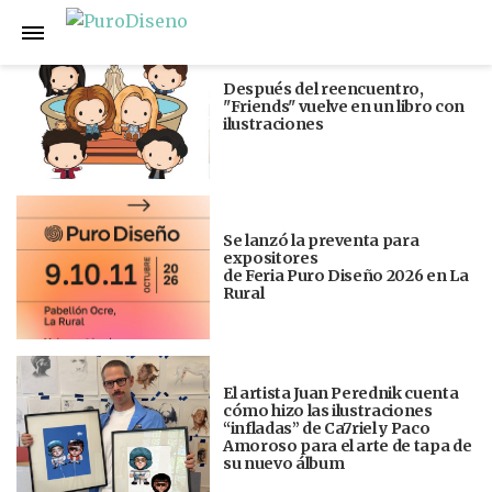
Anterior
Siguiente
Después del reencuentro,
"Friends" vuelve en un libro con
ilustraciones
Se lanzó la preventa para
expositores
de Feria Puro Diseño 2026 en La
Rural
El artista Juan Perednik cuenta
cómo hizo las ilustraciones
“infladas” de Ca7riel y Paco
Amoroso para el arte de tapa de
su nuevo álbum