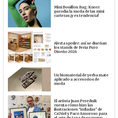
Mini Bouillon Bag: Knorr
parodia la moda de las mini
carteras ¡y es tendencia!
Alerta spoiler: así se diseñan
los stands de Feria Puro
Diseño 2026
Un biomaterial de yerba mate
aplicado a accesorios de
moda
El artista Juan Perednik
cuenta cómo hizo las
ilustraciones “infladas” de
Ca7riel y Paco Amoroso para
el arte de tapa de su nuevo