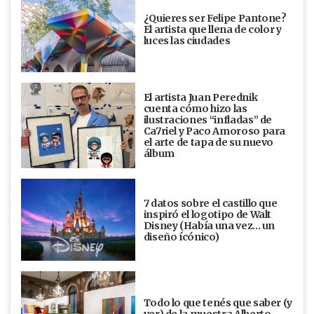
¿Quieres ser Felipe Pantone?
El artista que llena de color y
luces las ciudades
El artista Juan Perednik
cuenta cómo hizo las
ilustraciones “infladas” de
Ca7riel y Paco Amoroso para
el arte de tapa de su nuevo
álbum
7 datos sobre el castillo que
inspiró el logotipo de Walt
Disney (Había una vez... un
diseño ícónico)
Todo lo que tenés que saber (y