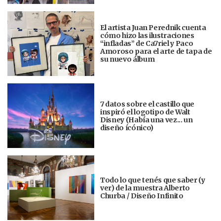
El artista Juan Perednik cuenta
cómo hizo las ilustraciones
“infladas” de Ca7riel y Paco
Amoroso para el arte de tapa de
su nuevo álbum
7 datos sobre el castillo que
inspiró el logotipo de Walt
Disney (Había una vez... un
diseño ícónico)
Todo lo que tenés que saber (y
ver) de la muestra Alberto
Churba / Diseño Infinito