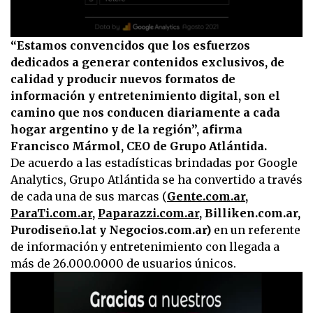
0
“Estamos convencidos que los esfuerzos
seconds
dedicados a generar contenidos exclusivos, de
of
15
calidad y producir nuevos formatos de
seconds
información y entretenimiento digital, son el
camino que nos conducen diariamente a cada
hogar argentino y de la región’’, afirma
Francisco Mármol, CEO de Grupo Atlántida.
De acuerdo a las estadísticas brindadas por Google
Analytics, Grupo Atlántida se ha convertido a través
de cada una de sus marcas (
Gente.com.ar
,
ParaTi.com.ar
,
Paparazzi.com.ar
, Billiken.com.ar,
Purodiseño.lat y Negocios.com.ar)
en un referente
de información y entretenimiento con llegada a
más de 26.000.0000 de usuarios únicos.