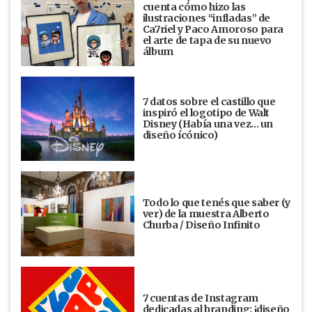
cuenta cómo hizo las
ilustraciones “infladas” de
Ca7riel y Paco Amoroso para
el arte de tapa de su nuevo
álbum
7 datos sobre el castillo que
inspiró el logotipo de Walt
Disney (Había una vez... un
diseño ícónico)
Todo lo que tenés que saber (y
ver) de la muestra Alberto
Churba / Diseño Infinito
7 cuentas de Instagram
dedicadas al branding: ¡diseño