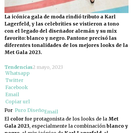
La icónica gala de moda rindió tributo a Karl
Lagerfeld, y las celebrities se vistieron a tono
con el legado del diseñador alemán y su mix
favorito: blanco y negro. Pantone precisó las
diferentes tonalidades de los mejores looks de la
Met Gala 2023.
Tendencias
2 mayo, 2023
Whatsapp
Twitter
Facebook
Email
Copiar url
Por
Puro Diseño
Email
El
color
fue protagonista de los looks de la
Met
Gala 2023
, especialmente la combinación
blanco y
negro
, el mix icónico de
Karl Lagerfeld
, el