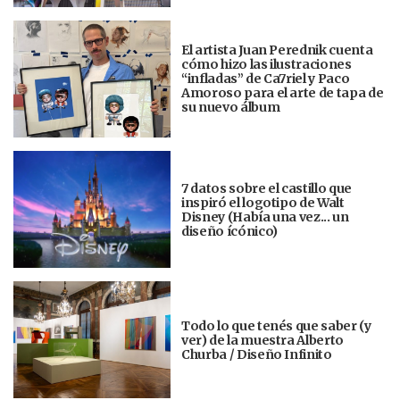
El artista Juan Perednik cuenta
cómo hizo las ilustraciones
“infladas” de Ca7riel y Paco
Amoroso para el arte de tapa de
su nuevo álbum
7 datos sobre el castillo que
inspiró el logotipo de Walt
Disney (Había una vez... un
diseño ícónico)
Todo lo que tenés que saber (y
ver) de la muestra Alberto
Churba / Diseño Infinito