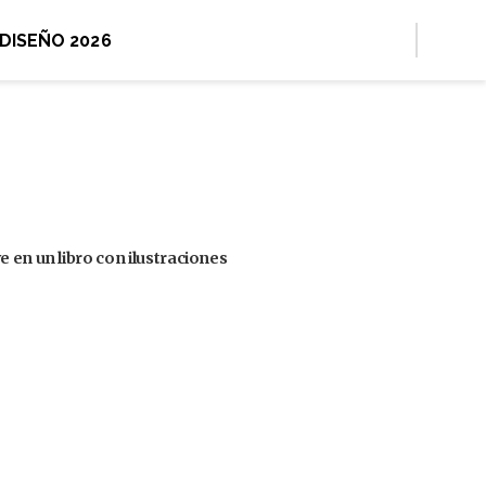
 DISEÑO 2026
 en un libro con ilustraciones