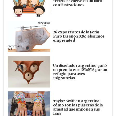
"Friends" vuelve en un libro
con ilustraciones
26 expositores de la Feria
Puro Diseño 2026: ¡elegimos
emprender!
Un diseñador argentino ganó
un premio en el MoMA por un
refugio para aves
migratorias
Taylor Swift en Argentina:
cómo son las pulseras de la
amistad que imponen sus
fans